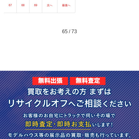
67
68
69
次へ
最後へ
65 / 73