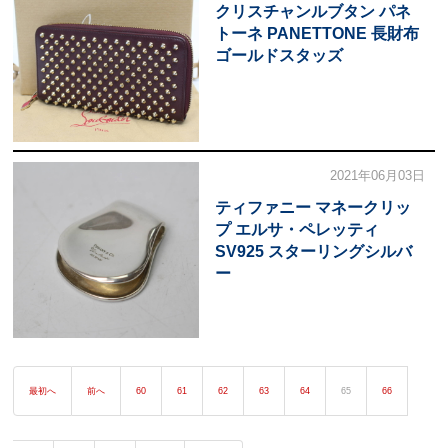
クリスチャンルブタン パネ
トーネ PANETTONE 長財布
ゴールドスタッズ
2021年06月03日
ティファニー マネークリッ
プ エルサ・ペレッティ
SV925 スターリングシルバ
ー
最初へ
前へ
60
61
62
63
64
65
66