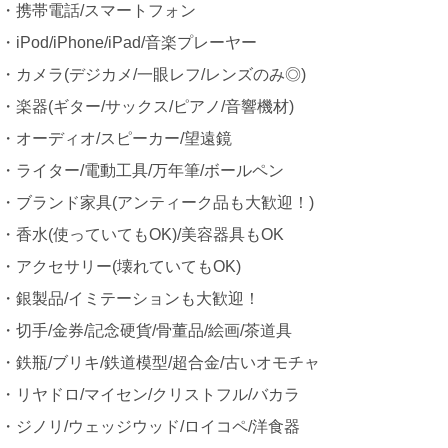
・携帯電話/スマートフォン
・iPod/iPhone/iPad/音楽プレーヤー
・カメラ(デジカメ/一眼レフ/レンズのみ◎)
・楽器(ギター/サックス/ピアノ/音響機材)
・オーディオ/スピーカー/望遠鏡
・ライター/電動工具/万年筆/ボールペン
・ブランド家具(アンティーク品も大歓迎！)
・香水(使っていてもOK)/美容器具もOK
・アクセサリー(壊れていてもOK)
・銀製品/イミテーションも大歓迎！
・切手/金券/記念硬貨/骨董品/絵画/茶道具
・鉄瓶/ブリキ/鉄道模型/超合金/古いオモチャ
・リヤドロ/マイセン/クリストフル/バカラ
・ジノリ/ウェッジウッド/ロイコペ/洋食器