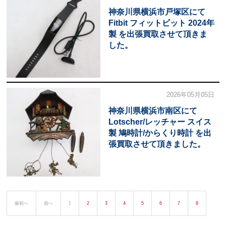
神奈川県横浜市戸塚区にて
Fitbit フィットビット 2024年
製 を出張買取させて頂きま
した。
2026年05月05日
神奈川県横浜市南区にて
Lotscher/レッチャー スイス
製 鳩時計/からくり時計 を出
張買取させて頂きました。
最初へ
前へ
1
2
3
4
5
6
7
8