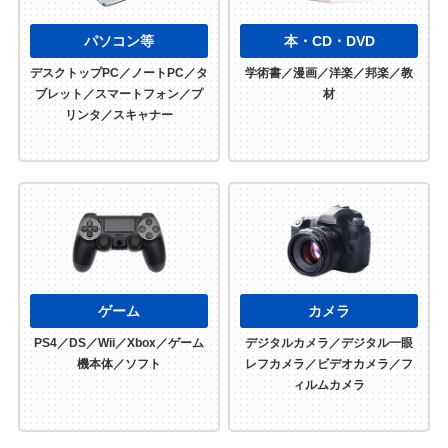
パソコン等
本・CD・DVD
デスクトップPC／ノートPC／タ
学術書／漫画／洋楽／邦楽／教
ブレット／スマートフォン／プ
材
リンタ／スキャナー
ゲーム
カメラ
PS4／DS／Wii／Xbox／ゲーム
デジタルカメラ／デジタル一眼
機本体／ソフト
レフカメラ／ビデオカメラ／フ
ィルムカメラ