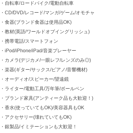
・自転車/ロードバイク/電動自転車
・CD/DVD/レコード/マンガ/ゲーム/オモチャ
・食器(ブランド食器は使用品OK)
・教材(英語/ワールドオブイングリッシュ)
・携帯電話/スマートフォン
・iPod/iPhone/iPad/音楽プレーヤー
・カメラ(デジカメ/一眼レフ/レンズのみ◎)
・楽器(ギター/サックス/ピアノ/音響機材)
・オーディオ/スピーカー/望遠鏡
・ライター/電動工具/万年筆/ボールペン
・ブランド家具(アンティーク品も大歓迎！)
・香水(使っていてもOK)/美容器具もOK
・アクセサリー(壊れていてもOK)
・銀製品/イミテーションも大歓迎！