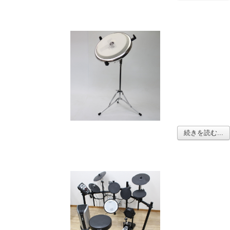
続きを読む...