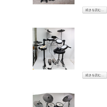
続きを読む...
続きを読む...