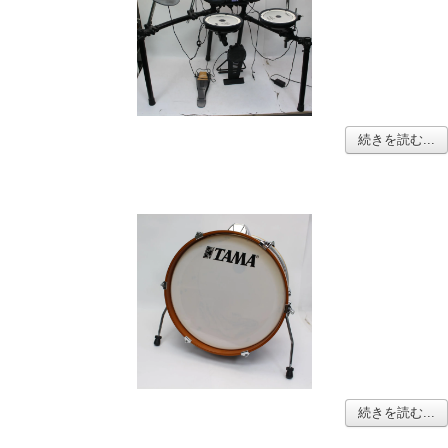
続きを読む...
続きを読む...