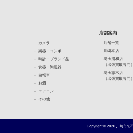
店舗案内
店舗一覧
カメラ
川崎本店
楽器・コンポ
埼玉浦和店
時計・ブランド品
（出張買取専門
⾷器・陶磁器
埼玉志木店
⾃転⾞
（出張買取専門
お酒
エアコン
その他
Copyright ©
2026
川崎市で