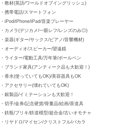
・教材(英語/ワールドオブイングリッシュ)
・携帯電話/スマートフォン
・iPod/iPhone/iPad/音楽プレーヤー
・カメラ(デジカメ/一眼レフ/レンズのみ◎)
・楽器(ギター/サックス/ピアノ/音響機材)
・オーディオ/スピーカー/望遠鏡
・ライター/電動工具/万年筆/ボールペン
・ブランド家具(アンティーク品も大歓迎！)
・香水(使っていてもOK)/美容器具もOK
・アクセサリー(壊れていてもOK)
・銀製品/イミテーションも大歓迎！
・切手/金券/記念硬貨/骨董品/絵画/茶道具
・鉄瓶/ブリキ/鉄道模型/超合金/古いオモチャ
・リヤドロ/マイセン/クリストフル/バカラ