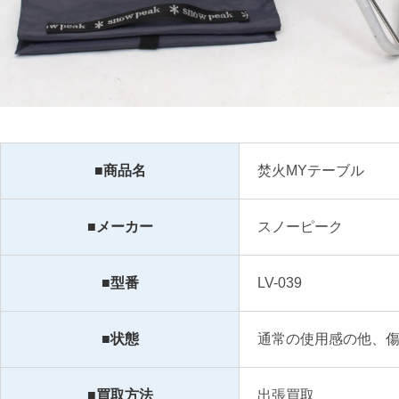
■商品名
焚火MYテーブル
■メーカー
スノーピーク
■型番
LV-039
■状態
通常の使用感の他、
■買取方法
出張買取