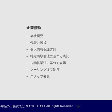
企業情報
会社概要
代表ご挨拶
個⼈情報保護⽅針
）
特定商取引法に基づく表記
古物営業法に基づく表⽰
）
クーリングオフ制度
スタッフ募集
不用品の出張買取は
RECYCLE OFF
All Rights Reserved.
login