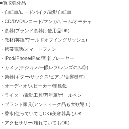
■買取強化品
・自転車/ロードバイク/電動自転車
・CD/DVD/レコード/マンガ/ゲーム/オモチャ
・食器(ブランド食器は使用品OK)
・教材(英語/ワールドオブイングリッシュ)
・携帯電話/スマートフォン
・iPod/iPhone/iPad/音楽プレーヤー
・カメラ(デジカメ/一眼レフ/レンズのみ◎)
・楽器(ギター/サックス/ピアノ/音響機材)
・オーディオ/スピーカー/望遠鏡
・ライター/電動工具/万年筆/ボールペン
・ブランド家具(アンティーク品も大歓迎！)
・香水(使っていてもOK)/美容器具もOK
・アクセサリー(壊れていてもOK)