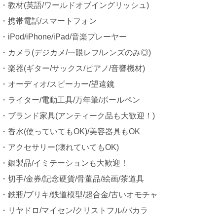
・教材(英語/ワールドオブイングリッシュ)
・携帯電話/スマートフォン
・iPod/iPhone/iPad/音楽プレーヤー
・カメラ(デジカメ/一眼レフ/レンズのみ◎)
・楽器(ギター/サックス/ピアノ/音響機材)
・オーディオ/スピーカー/望遠鏡
・ライター/電動工具/万年筆/ボールペン
・ブランド家具(アンティーク品も大歓迎！)
・香水(使っていてもOK)/美容器具もOK
・アクセサリー(壊れていてもOK)
・銀製品/イミテーションも大歓迎！
・切手/金券/記念硬貨/骨董品/絵画/茶道具
・鉄瓶/ブリキ/鉄道模型/超合金/古いオモチャ
・リヤドロ/マイセン/クリストフル/バカラ