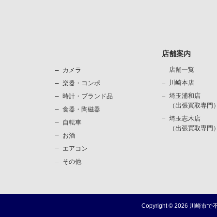
店舗案内
店舗一覧
カメラ
川崎本店
楽器・コンポ
埼玉浦和店
時計・ブランド品
（出張買取専門
⾷器・陶磁器
埼玉志木店
⾃転⾞
（出張買取専門
お酒
エアコン
その他
Copyright ©
2026
川崎市で