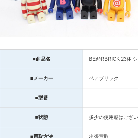
■商品名
BE@RBRICK 23
■メーカー
ベアブリック
■型番
■状態
多少の使用感はござ
■買取方法
出張買取