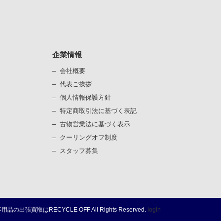
企業情報
会社概要
代表ご挨拶
個⼈情報保護⽅針
）
特定商取引法に基づく表記
古物営業法に基づく表⽰
）
クーリングオフ制度
スタッフ募集
不用品の出張買取は
RECYCLE OFF
All Rights Reserved.
login