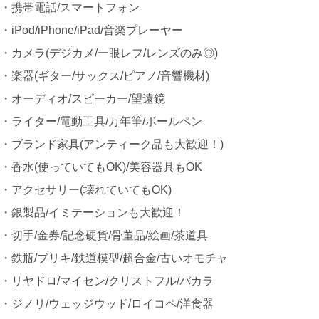
・携帯電話/スマートフォン
・iPod/iPhone/iPad/音楽プレーヤー
・カメラ(デジカメ/一眼レフ/レンズのみ◎)
・楽器(ギター/サックス/ピアノ/音響機材)
・オーディオ/スピーカー/望遠鏡
・ライター/電動工具/万年筆/ボールペン
・ブランド家具(アンティーク品も大歓迎！)
・香水(使っていてもOK)/美容器具もOK
・アクセサリー(壊れていてもOK)
・銀製品/イミテーションも大歓迎！
・切手/金券/記念硬貨/骨董品/絵画/茶道具
・鉄瓶/ブリキ/鉄道模型/超合金/古いオモチャ
・リヤドロ/マイセン/クリストフル/バカラ
・ジノリ/ウェッジウッド/ロイコペ/洋食器