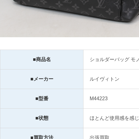
■商品名
ショルダーバッグ モ
■メーカー
ルイヴィトン
■型番
M44223
■状態
ほとんど使用感を感
■買取方法
出張買取