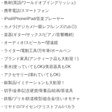
・教材(英語/ワールドオブイングリッシュ)
・携帯電話/スマートフォン
・iPod/iPhone/iPad/音楽プレーヤー
・カメラ(デジカメ/一眼レフ/レンズのみ◎)
・楽器(ギター/サックス/ピアノ/音響機材)
・オーディオ/スピーカー/望遠鏡
・ライター/電動工具/万年筆/ボールペン
・ブランド家具(アンティーク品も大歓迎！)
・香水(使っていてもOK)/美容器具もOK
・アクセサリー(壊れていてもOK)
・銀製品/イミテーションも大歓迎！
・切手/金券/記念硬貨/骨董品/絵画/茶道具
・鉄瓶/ブリキ/鉄道模型/超合金/古いオモチャ
・リヤドロ/マイセン/クリストフル/バカラ