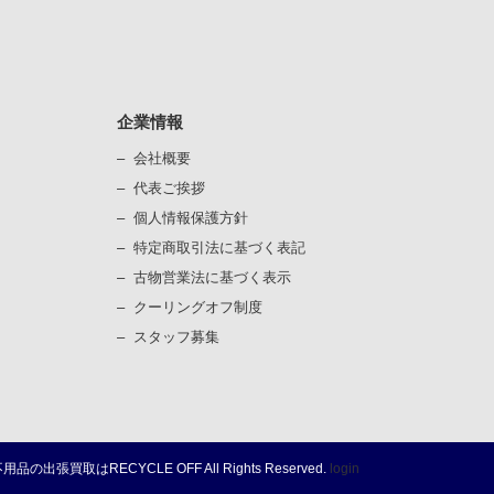
企業情報
会社概要
代表ご挨拶
個⼈情報保護⽅針
）
特定商取引法に基づく表記
古物営業法に基づく表⽰
）
クーリングオフ制度
スタッフ募集
不用品の出張買取は
RECYCLE OFF
All Rights Reserved.
login