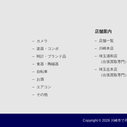
店舗案内
店舗一覧
カメラ
川崎本店
楽器・コンポ
埼玉浦和店
時計・ブランド品
（出張買取専門
⾷器・陶磁器
埼玉志木店
⾃転⾞
（出張買取専門
お酒
エアコン
その他
Copyright ©
2026
川崎市で