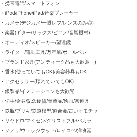
・携帯電話/スマートフォン
・iPod/iPhone/iPad/音楽プレーヤー
・カメラ(デジカメ/一眼レフ/レンズのみ◎)
・楽器(ギター/サックス/ピアノ/音響機材)
・オーディオ/スピーカー/望遠鏡
・ライター/電動工具/万年筆/ボールペン
・ブランド家具(アンティーク品も大歓迎！)
・香水(使っていてもOK)/美容器具もOK
・アクセサリー(壊れていてもOK)
・銀製品/イミテーションも大歓迎！
・切手/金券/記念硬貨/骨董品/絵画/茶道具
・鉄瓶/ブリキ/鉄道模型/超合金/古いオモチャ
・リヤドロ/マイセン/クリストフル/バカラ
・ジノリ/ウェッジウッド/ロイコペ/洋食器