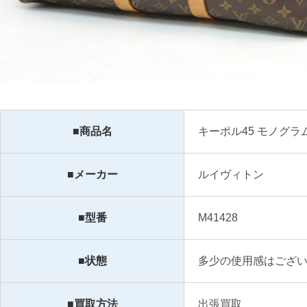
■商品名
キーポル45 モノグラ
■メーカー
ルイヴィトン
■型番
M41428
■状態
多少の使用感はござ
■買取方法
出張買取