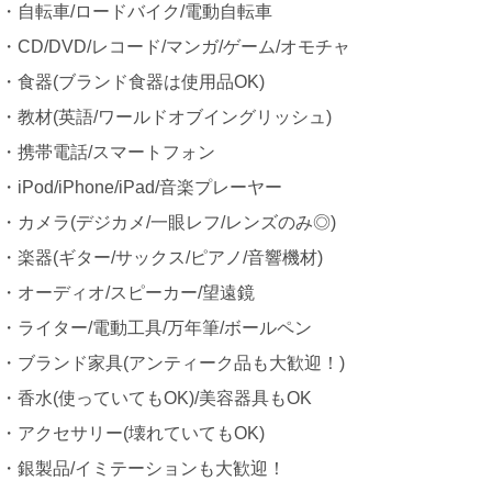
・自転車/ロードバイク/電動自転車
・CD/DVD/レコード/マンガ/ゲーム/オモチャ
・食器(ブランド食器は使用品OK)
・教材(英語/ワールドオブイングリッシュ)
・携帯電話/スマートフォン
・iPod/iPhone/iPad/音楽プレーヤー
・カメラ(デジカメ/一眼レフ/レンズのみ◎)
・楽器(ギター/サックス/ピアノ/音響機材)
・オーディオ/スピーカー/望遠鏡
・ライター/電動工具/万年筆/ボールペン
・ブランド家具(アンティーク品も大歓迎！)
・香水(使っていてもOK)/美容器具もOK
・アクセサリー(壊れていてもOK)
・銀製品/イミテーションも大歓迎！