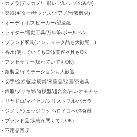
・カメラ(デジカメ/一眼レフ/レンズのみ◎)
・楽器(ギター/サックス/ピアノ/音響機材)
・オーディオ/スピーカー/望遠鏡
・ライター/電動工具/万年筆/ボールペン
・ブランド家具(アンティーク品も大歓迎！)
・香水(使っていてもOK)/美容器具もOK
・アクセサリー(壊れていてもOK)
・銀製品/イミテーションも大歓迎！
・切手/金券/記念硬貨/骨董品/絵画/茶道具
・鉄瓶/ブリキ/鉄道模型/超合金/古いオモチャ
・リヤドロ/マイセン/クリストフル/バカラ
・ジノリ/ウェッジウッド/ロイコペ/洋食器
・ブランド品(状態が悪くてもOK)
・不用品回収