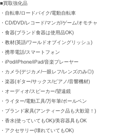
■買取強化品
・自転車/ロードバイク/電動自転車
・CD/DVD/レコード/マンガ/ゲーム/オモチャ
・食器(ブランド食器は使用品OK)
・教材(英語/ワールドオブイングリッシュ)
・携帯電話/スマートフォン
・iPod/iPhone/iPad/音楽プレーヤー
・カメラ(デジカメ/一眼レフ/レンズのみ◎)
・楽器(ギター/サックス/ピアノ/音響機材)
・オーディオ/スピーカー/望遠鏡
・ライター/電動工具/万年筆/ボールペン
・ブランド家具(アンティーク品も大歓迎！)
・香水(使っていてもOK)/美容器具もOK
・アクセサリー(壊れていてもOK)