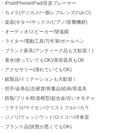
・iPod/iPhone/iPad/音楽プレーヤー
・カメラ(デジカメ/一眼レフ/レンズのみ◎)
・楽器(ギター/サックス/ピアノ/音響機材)
・オーディオ/スピーカー/望遠鏡
・ライター/電動工具/万年筆/ボールペン
・ブランド家具(アンティーク品も大歓迎！)
・香水(使っていてもOK)/美容器具もOK
・アクセサリー(壊れていてもOK)
・銀製品/イミテーションも大歓迎！
・切手/金券/記念硬貨/骨董品/絵画/茶道具
・鉄瓶/ブリキ/鉄道模型/超合金/古いオモチャ
・リヤドロ/マイセン/クリストフル/バカラ
・ジノリ/ウェッジウッド/ロイコペ/洋食器
・ブランド品(状態が悪くてもOK)