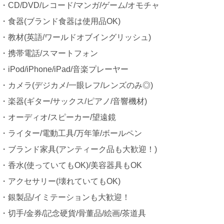
・CD/DVD/レコード/マンガ/ゲーム/オモチャ
・食器(ブランド食器は使用品OK)
・教材(英語/ワールドオブイングリッシュ)
・携帯電話/スマートフォン
・iPod/iPhone/iPad/音楽プレーヤー
・カメラ(デジカメ/一眼レフ/レンズのみ◎)
・楽器(ギター/サックス/ピアノ/音響機材)
・オーディオ/スピーカー/望遠鏡
・ライター/電動工具/万年筆/ボールペン
・ブランド家具(アンティーク品も大歓迎！)
・香水(使っていてもOK)/美容器具もOK
・アクセサリー(壊れていてもOK)
・銀製品/イミテーションも大歓迎！
・切手/金券/記念硬貨/骨董品/絵画/茶道具