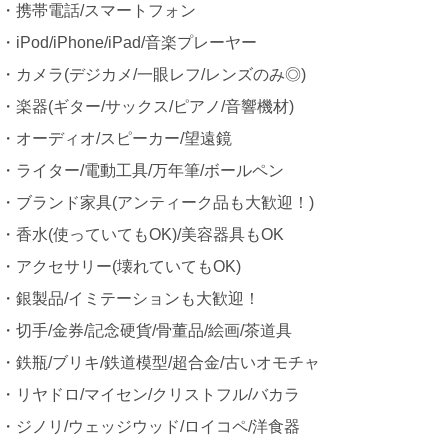
・携帯電話/スマートフォン
・iPod/iPhone/iPad/音楽プレーヤー
・カメラ(デジカメ/一眼レフ/レンズのみ◎)
・楽器(ギター/サックス/ピアノ/音響機材)
・オーディオ/スピーカー/望遠鏡
・ライター/電動工具/万年筆/ボールペン
・ブランド家具(アンティーク品も大歓迎！)
・香水(使っていてもOK)/美容器具もOK
・アクセサリー(壊れていてもOK)
・銀製品/イミテーションも大歓迎！
・切手/金券/記念硬貨/骨董品/絵画/茶道具
・鉄瓶/ブリキ/鉄道模型/超合金/古いオモチャ
・リヤドロ/マイセン/クリストフル/バカラ
・ジノリ/ウェッジウッド/ロイコペ/洋食器