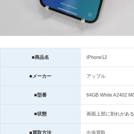
■商品名
iPhone12
■メーカー
アップル
■型番
64GB White A2402 M
■状態
画面上部に割れがあ
■買取方法
出張買取