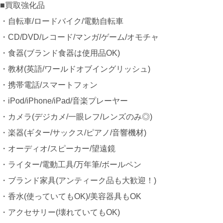
■買取強化品
・自転車/ロードバイク/電動自転車
・CD/DVD/レコード/マンガ/ゲーム/オモチャ
・食器(ブランド食器は使用品OK)
・教材(英語/ワールドオブイングリッシュ)
・携帯電話/スマートフォン
・iPod/iPhone/iPad/音楽プレーヤー
・カメラ(デジカメ/一眼レフ/レンズのみ◎)
・楽器(ギター/サックス/ピアノ/音響機材)
・オーディオ/スピーカー/望遠鏡
・ライター/電動工具/万年筆/ボールペン
・ブランド家具(アンティーク品も大歓迎！)
・香水(使っていてもOK)/美容器具もOK
・アクセサリー(壊れていてもOK)