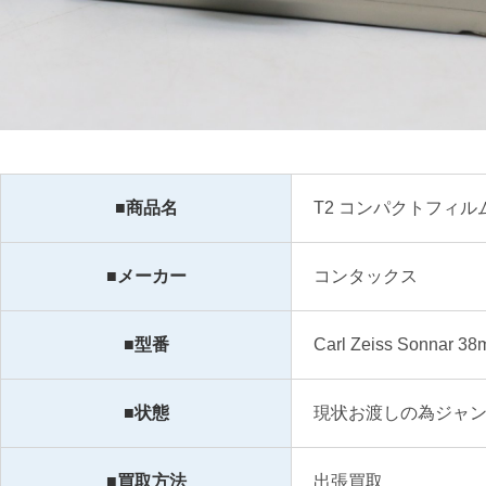
■商品名
T2 コンパクトフィル
■メーカー
コンタックス
■型番
Carl Zeiss Sonnar 38
■状態
現状お渡しの為ジャ
■買取方法
出張買取