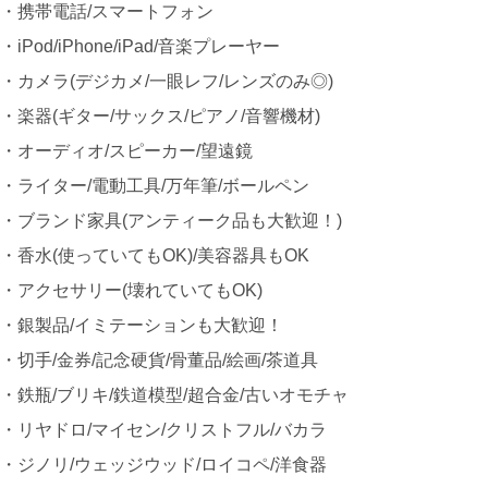
・携帯電話/スマートフォン
・iPod/iPhone/iPad/音楽プレーヤー
・カメラ(デジカメ/一眼レフ/レンズのみ◎)
・楽器(ギター/サックス/ピアノ/音響機材)
・オーディオ/スピーカー/望遠鏡
・ライター/電動工具/万年筆/ボールペン
・ブランド家具(アンティーク品も大歓迎！)
・香水(使っていてもOK)/美容器具もOK
・アクセサリー(壊れていてもOK)
・銀製品/イミテーションも大歓迎！
・切手/金券/記念硬貨/骨董品/絵画/茶道具
・鉄瓶/ブリキ/鉄道模型/超合金/古いオモチャ
・リヤドロ/マイセン/クリストフル/バカラ
・ジノリ/ウェッジウッド/ロイコペ/洋食器