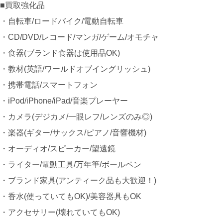
■買取強化品
・自転車/ロードバイク/電動自転車
・CD/DVD/レコード/マンガ/ゲーム/オモチャ
・食器(ブランド食器は使用品OK)
・教材(英語/ワールドオブイングリッシュ)
・携帯電話/スマートフォン
・iPod/iPhone/iPad/音楽プレーヤー
・カメラ(デジカメ/一眼レフ/レンズのみ◎)
・楽器(ギター/サックス/ピアノ/音響機材)
・オーディオ/スピーカー/望遠鏡
・ライター/電動工具/万年筆/ボールペン
・ブランド家具(アンティーク品も大歓迎！)
・香水(使っていてもOK)/美容器具もOK
・アクセサリー(壊れていてもOK)