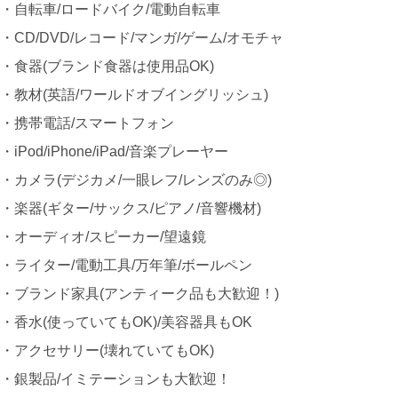
・自転車/ロードバイク/電動自転車
・CD/DVD/レコード/マンガ/ゲーム/オモチャ
・食器(ブランド食器は使用品OK)
・教材(英語/ワールドオブイングリッシュ)
・携帯電話/スマートフォン
・iPod/iPhone/iPad/音楽プレーヤー
・カメラ(デジカメ/一眼レフ/レンズのみ◎)
・楽器(ギター/サックス/ピアノ/音響機材)
・オーディオ/スピーカー/望遠鏡
・ライター/電動工具/万年筆/ボールペン
・ブランド家具(アンティーク品も大歓迎！)
・香水(使っていてもOK)/美容器具もOK
・アクセサリー(壊れていてもOK)
・銀製品/イミテーションも大歓迎！