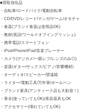
■買取強化品
・自転車/ロードバイク/電動自転車
・CD/DVD/レコード/マンガ/ゲーム/オモチャ
・食器(ブランド食器は使用品OK)
・教材(英語/ワールドオブイングリッシュ)
・携帯電話/スマートフォン
・iPod/iPhone/iPad/音楽プレーヤー
・カメラ(デジカメ/一眼レフ/レンズのみ◎)
・楽器(ギター/サックス/ピアノ/音響機材)
・オーディオ/スピーカー/望遠鏡
・ライター/電動工具/万年筆/ボールペン
・ブランド家具(アンティーク品も大歓迎！)
・香水(使っていてもOK)/美容器具もOK
・アクセサリー(壊れていてもOK)