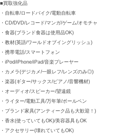
■買取強化品
・自転車/ロードバイク/電動自転車
・CD/DVD/レコード/マンガ/ゲーム/オモチャ
・食器(ブランド食器は使用品OK)
・教材(英語/ワールドオブイングリッシュ)
・携帯電話/スマートフォン
・iPod/iPhone/iPad/音楽プレーヤー
・カメラ(デジカメ/一眼レフ/レンズのみ◎)
・楽器(ギター/サックス/ピアノ/音響機材)
・オーディオ/スピーカー/望遠鏡
・ライター/電動工具/万年筆/ボールペン
・ブランド家具(アンティーク品も大歓迎！)
・香水(使っていてもOK)/美容器具もOK
・アクセサリー(壊れていてもOK)