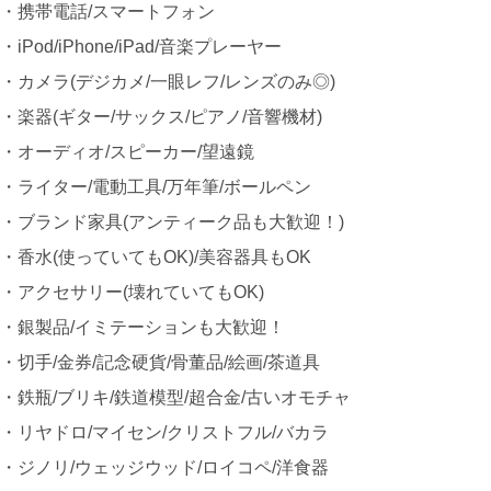
・携帯電話/スマートフォン
・iPod/iPhone/iPad/音楽プレーヤー
・カメラ(デジカメ/一眼レフ/レンズのみ◎)
・楽器(ギター/サックス/ピアノ/音響機材)
・オーディオ/スピーカー/望遠鏡
・ライター/電動工具/万年筆/ボールペン
・ブランド家具(アンティーク品も大歓迎！)
・香水(使っていてもOK)/美容器具もOK
・アクセサリー(壊れていてもOK)
・銀製品/イミテーションも大歓迎！
・切手/金券/記念硬貨/骨董品/絵画/茶道具
・鉄瓶/ブリキ/鉄道模型/超合金/古いオモチャ
・リヤドロ/マイセン/クリストフル/バカラ
・ジノリ/ウェッジウッド/ロイコペ/洋食器