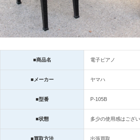
■商品名
電子ピアノ
■メーカー
ヤマハ
■型番
P-105B
■状態
多少の使用感はござ
■買取方法
出張買取