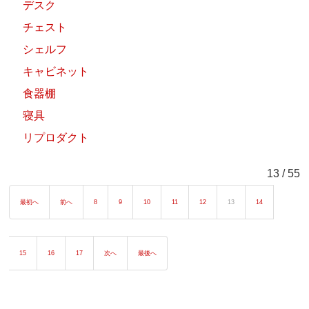
デスク
チェスト
シェルフ
キャビネット
食器棚
寝具
リプロダクト
13 / 55
最初へ
前へ
8
9
10
11
12
13
14
15
16
17
次へ
最後へ