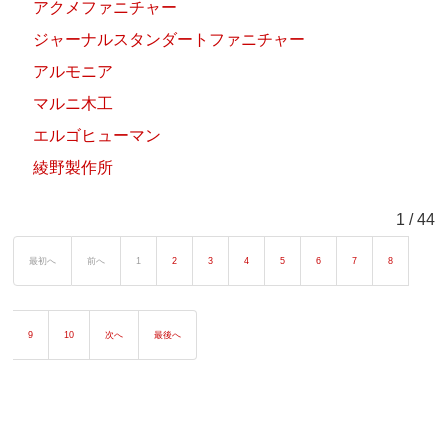
アクメファニチャー
ジャーナルスタンダートファニチャー
アルモニア
マルニ木工
エルゴヒューマン
綾野製作所
1 / 44
最初へ
前へ
1
2
3
4
5
6
7
8
9
10
次へ
最後へ