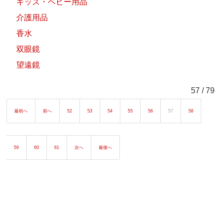
キッズ・ベビー用品
介護用品
香水
双眼鏡
望遠鏡
57 / 79
最初へ
前へ
52
53
54
55
56
57
58
59
60
61
次へ
最後へ