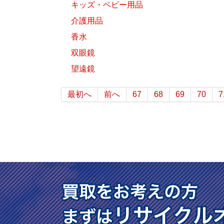
キッズ・ベビー用品
介護用品
香水
双眼鏡
望遠鏡
最初へ
前へ
67
68
69
70
7