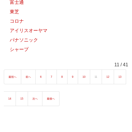
富士通
東芝
コロナ
アイリスオーヤマ
パナソニック
シャープ
11 / 41
最初へ
前へ
6
7
8
9
10
11
12
13
14
15
次へ
最後へ