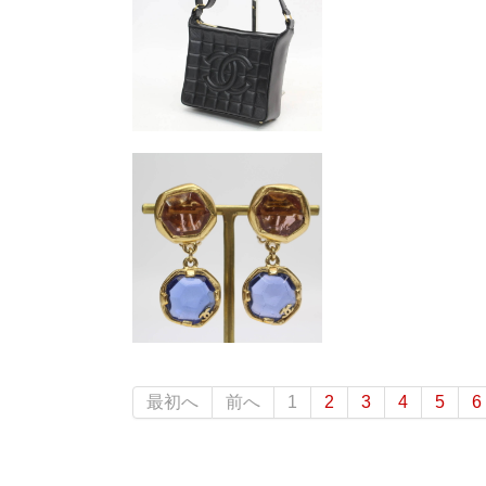
最初へ
前へ
1
2
3
4
5
6