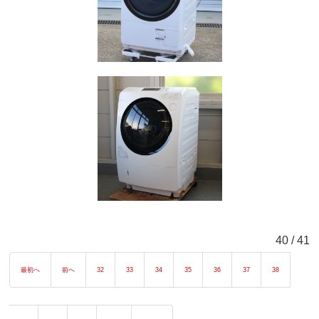
40 / 41
最初へ
前へ
32
33
34
35
36
37
38