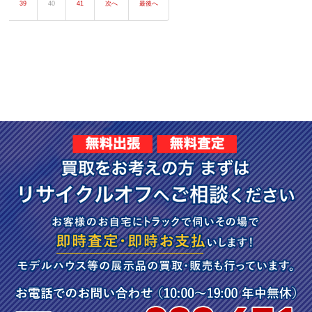
39
40
41
次へ
最後へ