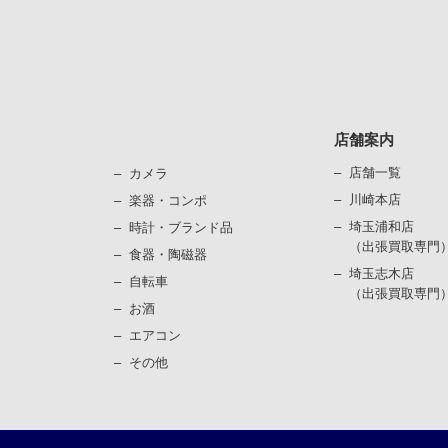
店舗案内
店舗一覧
カメラ
川崎本店
楽器・コンポ
埼玉浦和店
時計・ブランド品
（出張買取専門
⾷器・陶磁器
埼玉志木店
⾃転⾞
（出張買取専門
お酒
エアコン
その他