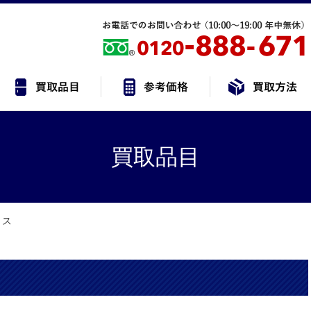
買取品目
ミス