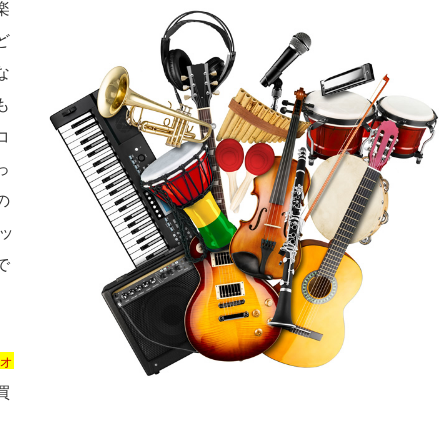
楽
ど
な
も
コ
っ
の
ッ
で
ォ
買
、