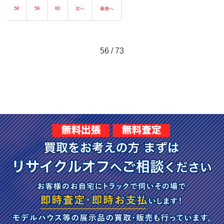
58
59
60
次へ
最後へ
56 / 73