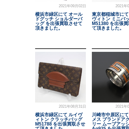
2021年09月02日
2021年
横浜市緑区にて オール
東京都稲城市にて
ドグッチ ショルダーバ
ヴィトン ミニバ
ッグ を出張買取させて
M51380 を出張
頂きました。
て頂きました。
2021年08月31日
2021年
横浜市緑区にて ルイヴ
川崎市中原区にて
ィトン クラッチバッグ
メス ブランドア
M51788 を出張買取させ
リー ムーブアッ
て頂きました。
Ag925 を出張買