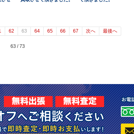
1
62
63
64
65
66
67
次へ
最後へ
63 / 73