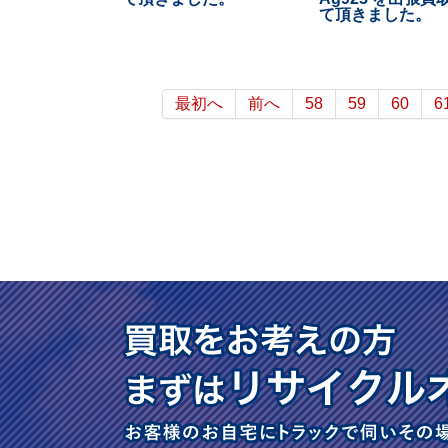
て頂きました。
最初へ
前へ
58
59
60
6