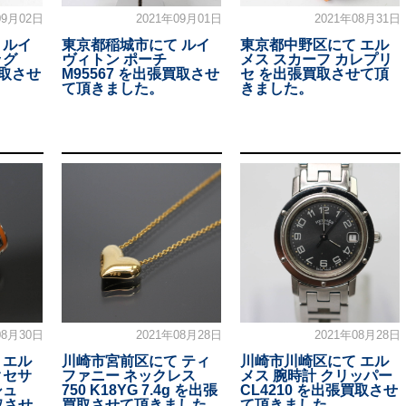
09月02日
2021年09月01日
2021年08月31日
 ルイ
東京都稲城市にて ルイ
東京都中野区にて エル
ッグ
ヴィトン ポーチ
メス スカーフ カレプリ
買取させ
M95567 を出張買取させ
セ を出張買取させて頂
て頂きました。
きました。
08月30日
2021年08月28日
2021年08月28日
 エル
川崎市宮前区にて ティ
川崎市川崎区にて エル
クセサ
ファニー ネックレス
メス 腕時計 クリッパー
シュ
750 K18YG 7.4g を出張
CL4210 を出張買取させ
取させ
買取させて頂きました。
て頂きました。