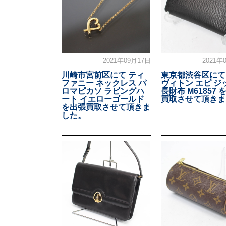
2021年09月17日
2021年
川崎市宮前区にて ティ
東京都渋谷区にて
ファニー ネックレス パ
ヴィトン エピ ジ
ロマピカソ ラビングハ
長財布 M61857 
ート イエローゴールド
買取させて頂きま
を出張買取させて頂きま
した。