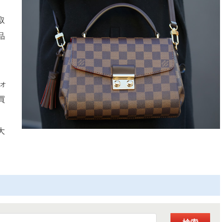
、
取
品
ォ
買
、
大