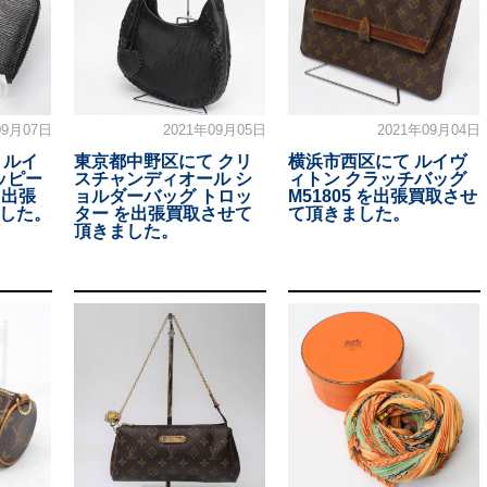
09月07日
2021年09月05日
2021年09月04日
 ルイ
東京都中野区にて クリ
横浜市西区にて ルイヴ
ッピー
スチャンディオール シ
ィトン クラッチバッグ
を出張
ョルダーバッグ トロッ
M51805 を出張買取させ
した。
ター を出張買取させて
て頂きました。
頂きました。