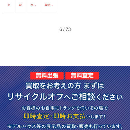
9
10
次へ
最後へ
6 / 73