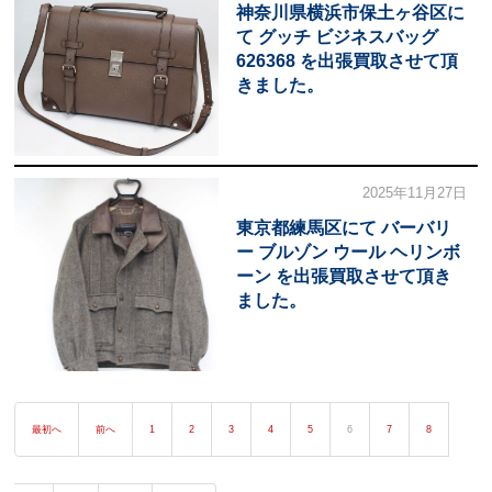
神奈川県横浜市保土ヶ谷区に
て グッチ ビジネスバッグ
626368 を出張買取させて頂
きました。
2025年11月27日
東京都練馬区にて バーバリ
ー ブルゾン ウール ヘリンボ
ーン を出張買取させて頂き
ました。
最初へ
前へ
1
2
3
4
5
6
7
8