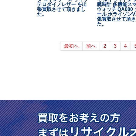
テロダイノレザー を出
腕時計 多機能ス
張買取させて頂きまし
ウォッチ QA080
た。
ール ホライゾンV
張買取させて頂き
た。
最初へ
前へ
2
3
4