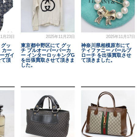
11月23日
2025年11月23日
2025年11月17日
 グッ
東京都中野区にて グッ
神奈川県相模原市にて
 カー
チ プルオーバーパーカ
ティファニー パールブ
アーガイ
ー インターロッキングG
ローチ を出張買取させ
せて頂
を出張買取させて頂きま
て頂きました。
した。