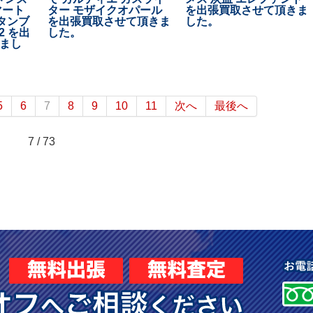
マート
ター モザイクオパール
を出張買取させて頂きま
 タンブ
を出張買取させて頂きま
した。
2 を出
した。
まし
5
6
7
8
9
10
11
次へ
最後へ
7 / 73