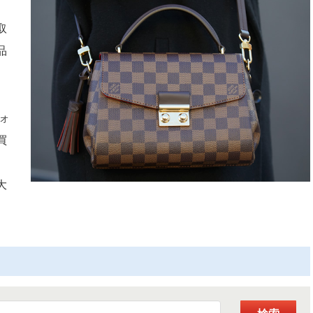
、
取
品
ォ
買
、
大