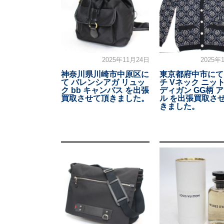
2025年11月24日
2025年
神奈川県川崎市中原区に
東京都府中市にて
て バレンシアガ リュッ
チ Vネック ニット
ク bb キャンバス を出張
ディガン GG柄 
買取させて頂きました。
ル を出張買取さ
きました。