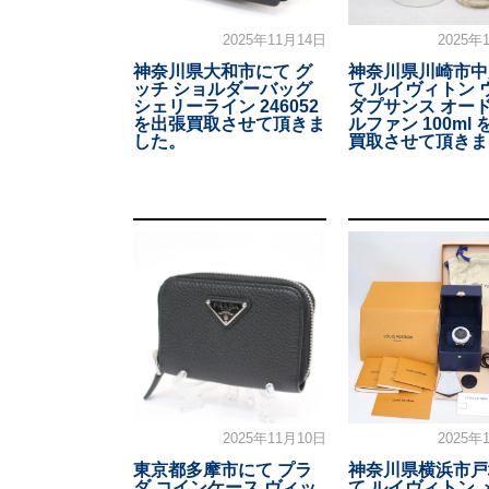
2025年11月14日
2025年
神奈川県大和市にて グ
神奈川県川崎市中
ッチ ショルダーバッグ
て ルイヴィトン 
シェリーライン 246052
ダプサンス オード
を出張買取させて頂きま
ルファン 100ml
した。
買取させて頂きま
2025年11月10日
2025年
東京都多摩市にて プラ
神奈川県横浜市戸
ダ コインケース ヴィッ
て ルイヴィトン 