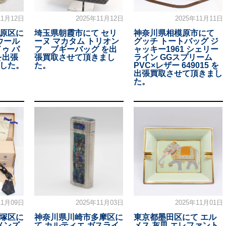
11月12日
2025年11月12日
2025年11月11日
原区に
埼玉県朝霞市にて セリ
神奈川県相模原市にて
ウール
ーヌ マカタム トリオン
グッチ トートバッグ ジ
ゥ パ
フ ブギーバッグ を出
ャッキー1961 シェリー
 を出張
張買取させて頂きまし
ライン GGスプリーム
した。
た。
PVC×レザー 649015 を
出張買取させて頂きまし
た。
11月09日
2025年11月03日
2025年11月01日
塚区に
神奈川県川崎市多摩区に
東京都墨田区にて エル
メンズ
て カルティエ ガスライ
メス 灰皿 エレファント