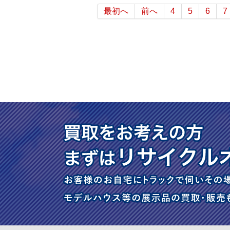
最初へ
前へ
4
5
6
7