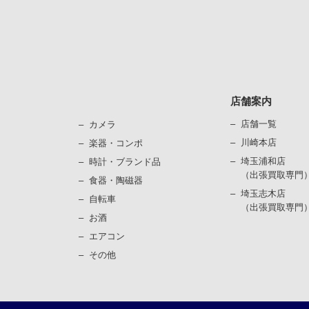
店舗案内
店舗一覧
カメラ
川崎本店
楽器・コンポ
埼玉浦和店
時計・ブランド品
（出張買取専門
⾷器・陶磁器
埼玉志木店
⾃転⾞
（出張買取専門
お酒
エアコン
その他