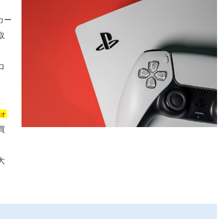
カー
取
ロ
ォ
買
、
大