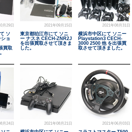
10月29日
2021年09月15日
2021年08月31日
て ソ
東京都狛江市にて ソニ
横浜市中区にて ソニー
ーショ
ー ナスネ CECH-ZNR2J
Playstation3 CECH-
を出張買取させて頂きま
3000 2500 他 を出張買
出張買取
した。
取させて頂きました。
。
08月24日
2021年08月21日
2021年06月03日
 ソニ
横浜市中区にて ソニー
スラストマスター T500