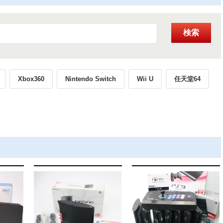
検索
Xbox360
Nintendo Switch
Wii U
任天堂64