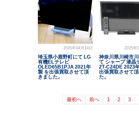
2025年04月14日
2025年
埼玉県小鹿野町にて LG
神奈川県川崎市川
有機ELテレビ
て シャープ 液晶
OLED65B1PJA 2021年
2T-C24DE 2023
製 を出張買取させて頂
出張買取させて頂
きました。
た。
最初へ
前へ
1
2
3