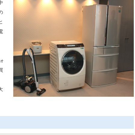
中
の
ヒ
電
ォ
買
、
大