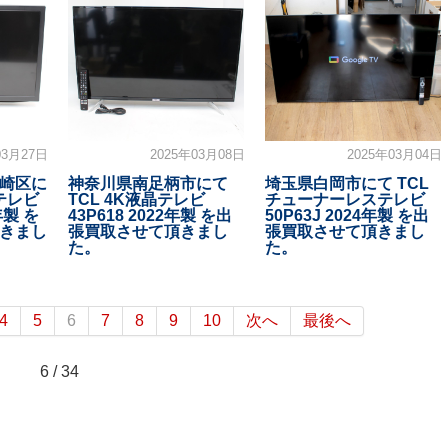
03月27日
2025年03月08日
2025年03月04日
崎区に
神奈川県南足柄市にて
埼玉県白岡市にて TCL
テレビ
TCL 4K液晶テレビ
チューナーレステレビ
年製 を
43P618 2022年製 を出
50P63J 2024年製 を出
きまし
張買取させて頂きまし
張買取させて頂きまし
た。
た。
4
5
6
7
8
9
10
次へ
最後へ
6 / 34