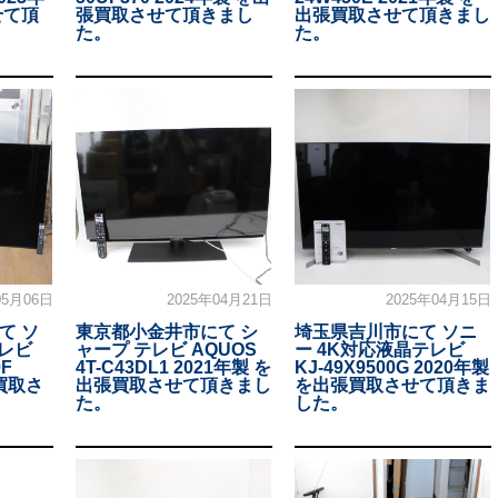
せて頂
張買取させて頂きまし
出張買取させて頂きまし
た。
た。
05月06日
2025年04月21日
2025年04月15日
て ソ
東京都小金井市にて シ
埼玉県吉川市にて ソニ
テレビ
ャープ テレビ AQUOS
ー 4K対応液晶テレビ
9F
4T-C43DL1 2021年製 を
KJ-49X9500G 2020年製
張買取さ
出張買取させて頂きまし
を出張買取させて頂きま
た。
した。