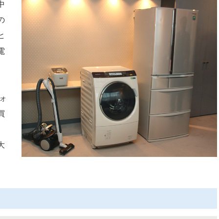
中
の
ヒ
電
ォ
買
、
大