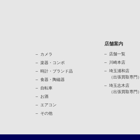
店舗案内
店舗一覧
カメラ
川崎本店
楽器・コンポ
埼玉浦和店
時計・ブランド品
（出張買取専門
⾷器・陶磁器
埼玉志木店
⾃転⾞
（出張買取専門
お酒
エアコン
その他