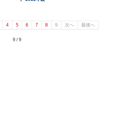
4
5
6
7
8
9
次へ
最後へ
9 / 9