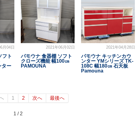
06月04日
2021年06月02日
2021年04月28日
ソフト
パモウナ 食器棚 ソフト
パモウナ キッチンカウ
さ
クローズ機能 幅100㎝
ンター YMシリーズ TK-
ンター
PAMOUNA
108C 幅180㎝ 石天板
Pamouna
へ
1
2
次へ
最後へ
1 / 2