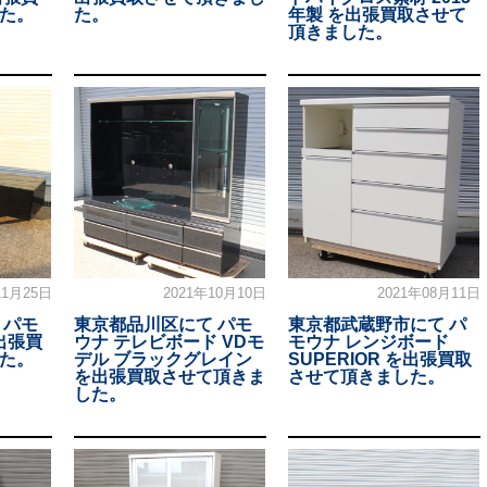
た。
た。
年製 を出張買取させて
頂きました。
11月25日
2021年10月10日
2021年08月11日
 パモ
東京都品川区にて パモ
東京都武蔵野市にて パ
出張買
ウナ テレビボード VDモ
モウナ レンジボード
た。
デル ブラックグレイン
SUPERIOR を出張買取
を出張買取させて頂きま
させて頂きました。
した。