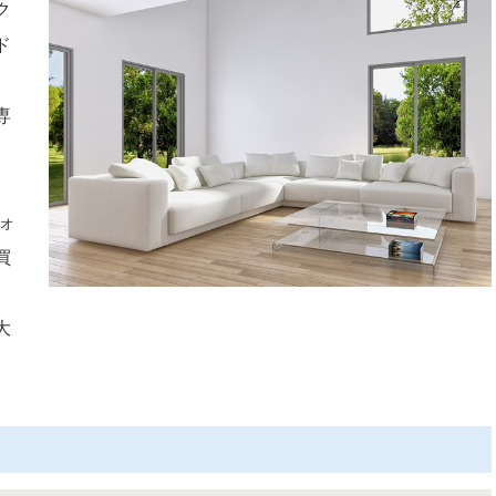
ク
ド
、
専
ォ
買
、
大