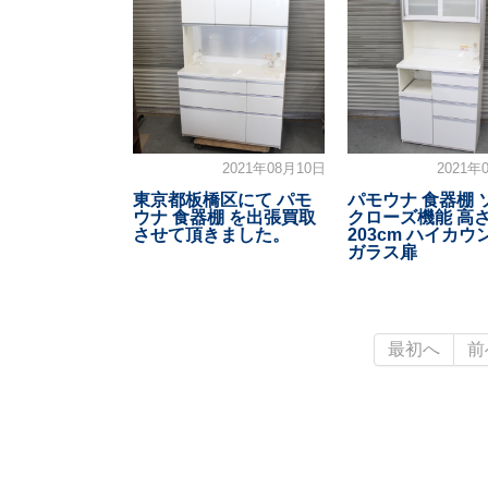
2021年08月10日
2021年
東京都板橋区にて パモ
パモウナ 食器棚 
ウナ 食器棚 を出張買取
クローズ機能 高
させて頂きました。
203cm ハイカウ
ガラス扉
最初へ
前