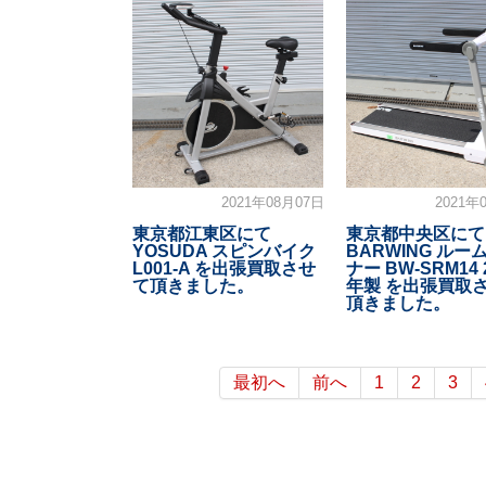
2021年08月07日
2021年
東京都江東区にて
東京都中央区にて
YOSUDA スピンバイク
BARWING ルー
L001-A を出張買取させ
ナー BW-SRM14 
て頂きました。
年製 を出張買取
頂きました。
最初へ
前へ
1
2
3