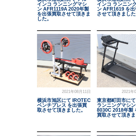
インコ ランニングマシ
インコ ランニン
ン AFR1119A 2020年製
ン AFR1619 を
を出張買取させて頂きま
させて頂きました
した。
2021年08月11日
2021年
横浜市旭区にて IROTEC
東京都町田市にて 
ベンチプレス を出張買
ランニングマシン
取させて頂きました。
8030C 2018年
買取させて頂きま