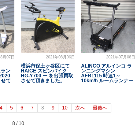
08月07日
2021年08月06日
2021年07月08日
横浜市保土ヶ谷区にて
ALINCO アルインコ ラ
ムラン
HAIGE スピンバイク
ンニングマシン
2020
HG-Y700 ー を出張買取
AFR1115 時速1～
させて
させて頂きました。
10km/h ルームランナー
4
5
6
7
8
9
10
次へ
最後へ
8 / 10