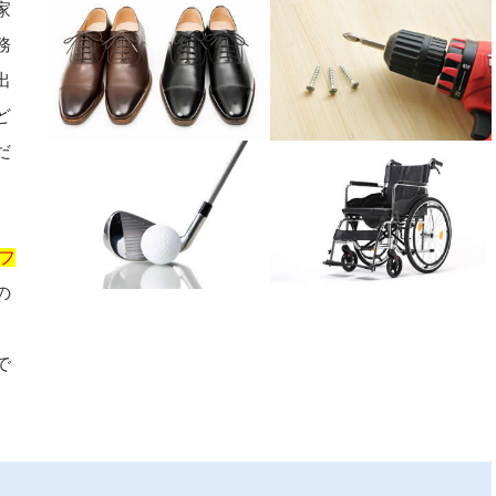
家
務
出
ど
だ
フ
の
で