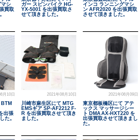
グマシ
ガー スピンバイク HG-
インコ ランニングマシ
出張買取
YX-5001 を出張買取さ
ン AFR2020 を出張買取
。
せて頂きました。
させて頂きました。
08月10日
2021年08月10日
2021年08月09日
BTM
川崎市麻生区にて MTG
東京都板橋区にて アテ
EMSギア SP-AF2212 F-
ックス マッサージシー
製 を出張
R を出張買取させて頂き
ト DMA AX-HXT220 を
した。
ました。
出張買取させて頂きまし
た。