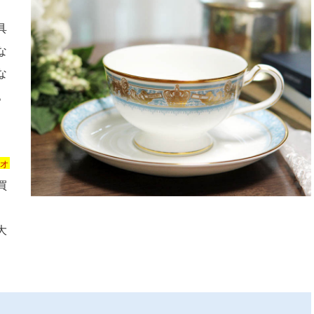
具
な
な
。
ォ
買
、
大