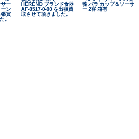
ーサー
HEREND ブランド食器
薇 バラ カップ＆ソーサ
リーン
AF-0517-0-00 を出張買
ー 2客 箱有
出張買
取させて頂きました。
た。