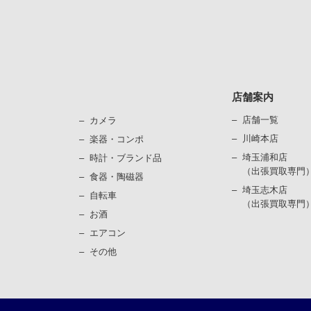
店舗案内
店舗一覧
カメラ
川崎本店
楽器・コンポ
埼玉浦和店
時計・ブランド品
（出張買取専門
⾷器・陶磁器
埼玉志木店
⾃転⾞
（出張買取専門
お酒
エアコン
その他