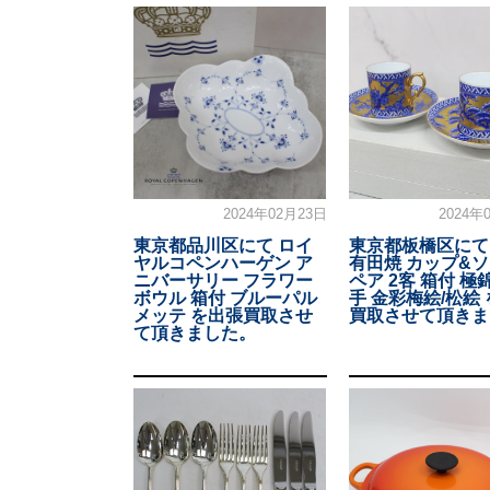
2024年02月23日
2024年
東京都品川区にて ロイ
東京都板橋区にて
ヤルコペンハーゲン ア
有田焼 カップ&
ニバーサリー フラワー
ペア 2客 箱付 極
ボウル 箱付 ブルーパル
手 金彩梅絵/松絵
メッテ を出張買取させ
買取させて頂きま
て頂きました。