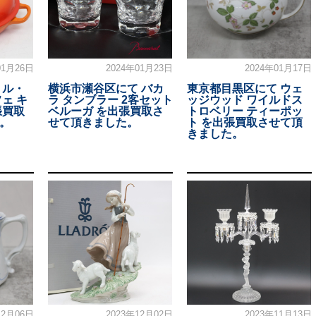
01月26日
2024年01月23日
2024年01月17日
 ル・
横浜市瀬谷区にて バカ
東京都目黒区にて ウェ
ェ キ
ラ タンブラー 2客セット
ッジウッド ワイルドス
張買取
ベルーガ を出張買取さ
トロベリー ティーポッ
。
せて頂きました。
ト を出張買取させて頂
きました。
12月06日
2023年12月02日
2023年11月13日