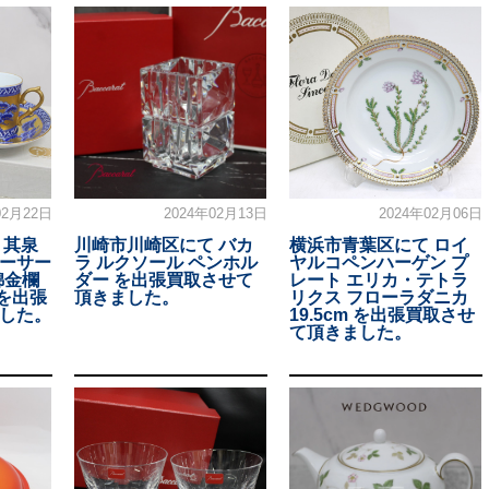
02月22日
2024年02月13日
2024年02月06日
 其泉
川崎市川崎区にて バカ
横浜市青葉区にて ロイ
ソーサー
ラ ルクソール ペンホル
ヤルコペンハーゲン プ
錦金欄
ダー を出張買取させて
レート エリカ・テトラ
 を出張
頂きました。
リクス フローラダニカ
した。
19.5cm を出張買取させ
て頂きました。