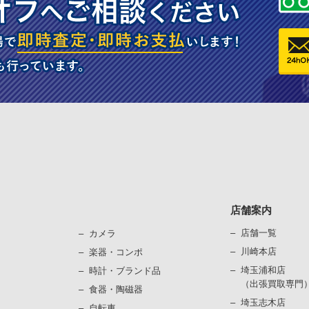
店舗案内
店舗一覧
カメラ
川崎本店
楽器・コンポ
埼玉浦和店
時計・ブランド品
（出張買取専門
⾷器・陶磁器
埼玉志木店
⾃転⾞