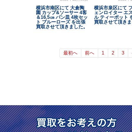
横浜市南区にて 大倉陶
横浜市泉区にて 
園 カップ&ソーサー 4客
ェンロイター エ
＆16.5㎝ パン皿 4枚セッ
ル ティーポット 
ト ブルーローズ を出張
買取させて頂きま
買取させて頂きました。
最初へ
前へ
1
2
3