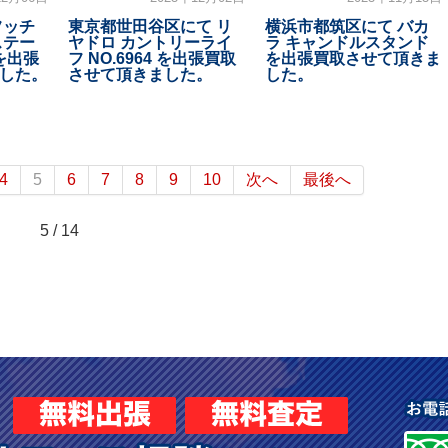
フッチ
東京都世田谷区にて リ
横浜市都筑区にて バカ
ステー
ヤドロ カントリーライ
ラ キャンドルスタンド
を出張
フ NO.6964 を出張買取
を出張買取させて頂きま
した。
させて頂きました。
した。
4
5
6
7
8
9
10
次へ
最後へ
5 / 14