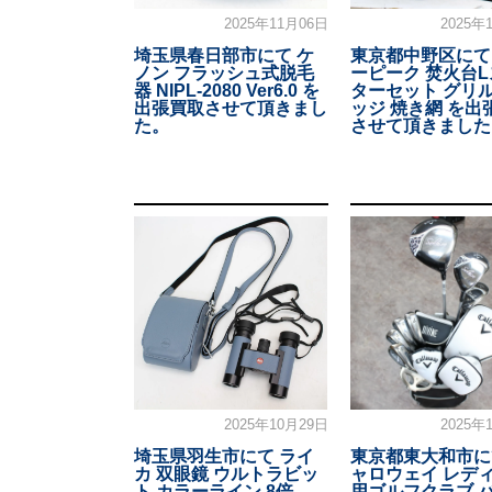
2025年11月06日
2025年
埼玉県春日部市にて ケ
東京都中野区にて
ノン フラッシュ式脱毛
ーピーク 焚火台
器 NIPL-2080 Ver6.0 を
ターセット グリ
出張買取させて頂きまし
ッジ 焼き網 を出
た。
させて頂きました
2025年10月29日
2025年
埼玉県羽生市にて ライ
東京都東大和市に
カ 双眼鏡 ウルトラビッ
ャロウェイ レデ
ト カラーライン 8倍
用ゴルフクラブ 