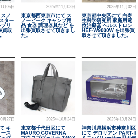
11月05日
2025年11月03日
2025年11月02日
 スノ
東京都西東京市にて ス
東京都中央区にて 白寿
Lスター
ノーピーク キャンプ用
生科学研究所 家庭用電
ルブリ
品 食器 調理器具など を
位治療器 ヘルストロン
張買取
出張買取させて頂きまし
HEF-W9000W を出張買
。
た。
取させて頂きました。
10月27日
2025年10月24日
2025年10月24日
て キ
東京都千代田区にて
神奈川県横浜市神奈川区
ィース
MAURO GOVERNA
にて デロリアン PART-II
バッグ
マウロゴヴェルナ 2WAY
ミニッツレーサー用ボデ