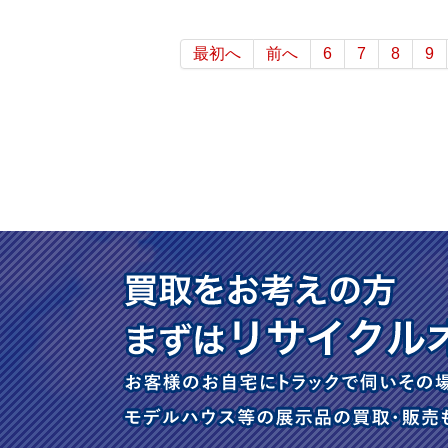
最初へ
前へ
6
7
8
9