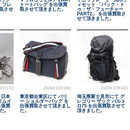
 フレ
トートバッグ を出張買
ィセット 「バック・ト
買取させ
取させて頂きました。
ゥ・ザ・フューチャー
PART2」 を出張買取さ
せて頂きました。
10月17日
2025年10月14日
2025年10月14日
 日本
東京都台東区にて バリ
埼玉県富士見市にて グ
リムイ
ー ショルダーバッグ を
レゴリー ザック バルト
出張買
出張買取させて頂きまし
ロ75 を出張買取させて
た。
た。
頂きました。