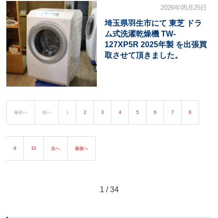
2026年05月25日
埼玉県羽生市にて 東芝 ドラ
ム式洗濯乾燥機 TW-
127XP5R 2025年製 を出張買
取させて頂きました。
最初へ
前へ
1
2
3
4
5
6
7
8
9
10
次へ
最後へ
1 / 34