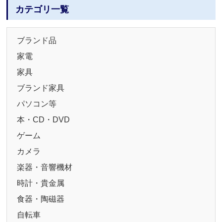
カテゴリ一覧
ブランド品
家電
家具
ブランド家具
パソコン等
本・CD・DVD
ゲーム
カメラ
楽器・音響機材
時計・貴金属
食器・陶磁器
自転車