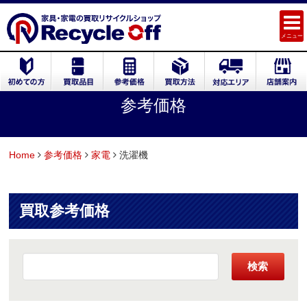
メニュー
参考価格
Home
参考価格
家電
洗濯機
買取参考価格
検索