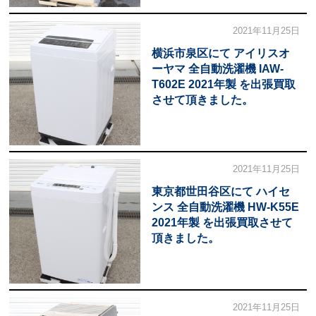
2021年11月25日
横浜市泉区にて アイリスオ
ーヤマ 全自動洗濯機 IAW-
T602E 2021年製 を出張買取
させて頂きました。
2021年11月25日
東京都世田谷区にて ハイセ
ンス 全自動洗濯機 HW-K55E
2021年製 を出張買取させて
頂きました。
2021年11月25日