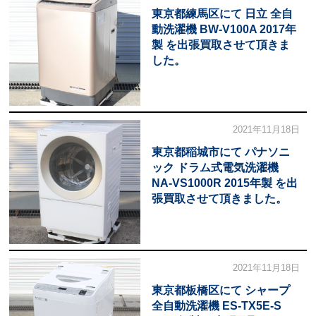
東京都練馬区にて 日立 全自
動洗濯機 BW-V100A 2017年
製 を出張買取させて頂きま
した。
2021年11月18日
東京都稲城市にて パナソニ
ック ドラム式電気洗濯機
NA-VS1000R 2015年製 を出
張買取させて頂きました。
2021年11月18日
東京都板橋区にて シャープ
全自動洗濯機 ES-TX5E-S