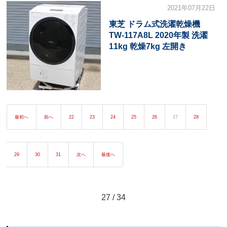
2021年07月22日
東芝 ドラム式洗濯乾燥機
TW-117A8L 2020年製 洗濯
11kg 乾燥7kg 左開き
最初へ
前へ
22
23
24
25
26
27
28
29
30
31
次へ
最後へ
27 / 34