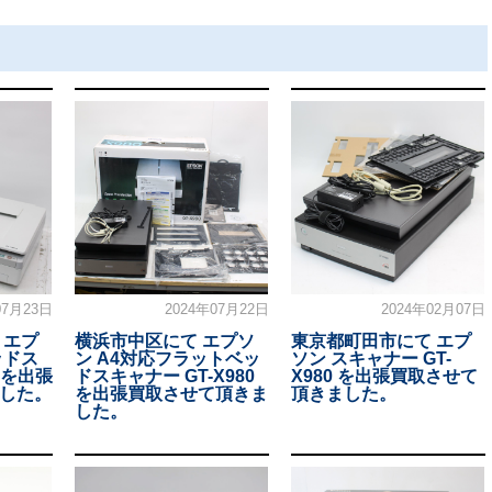
07月23日
2024年07月22日
2024年02月07日
 エプ
横浜市中区にて エプソ
東京都町田市にて エプ
ッドス
ン A4対応フラットベッ
ソン スキャナー GT-
0 を出張
ドスキャナー GT-X980
X980 を出張買取させて
した。
を出張買取させて頂きま
頂きました。
した。