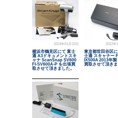
2024年01月22日
2022年
横浜市鶴見区にて 富士
東京都世田谷区に
通 A3ドキュメントスキ
士通 スキャナー FI
ャナ ScanSnap SV600
IX500A 2013年
FI-SV600A-P を出張買
買取させて頂きま
取させて頂きました。