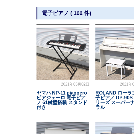
電子ピアノ ( 102 件)
2021年05月02日
2021年
ヤマハ NP-11 piaggero
ROLAND ローラ
ピアジェーロ 電子ピア
子ピアノ DP-90S
ノ 61鍵盤搭載 スタンド
リーズ スーパー
付き
ラル