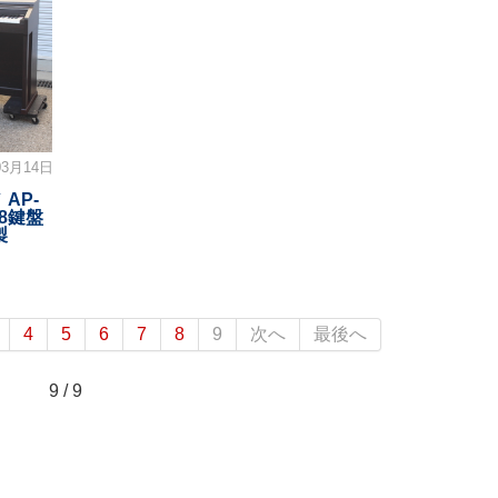
03月14日
AP-
88鍵盤
製
4
5
6
7
8
9
次へ
最後へ
9 / 9