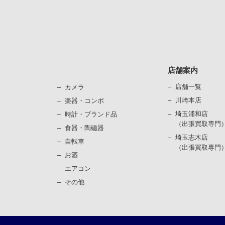
店舗案内
店舗一覧
カメラ
川崎本店
楽器・コンポ
埼玉浦和店
時計・ブランド品
（出張買取専門
⾷器・陶磁器
埼玉志木店
⾃転⾞
（出張買取専門
お酒
エアコン
その他